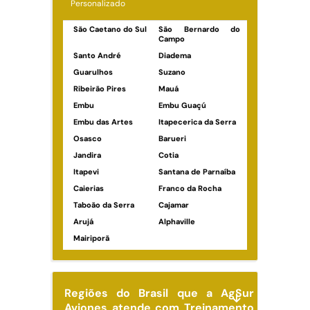
Personalizado
São Caetano do Sul
São Bernardo do
Campo
Santo André
Diadema
Guarulhos
Suzano
Ribeirão Pires
Mauá
Embu
Embu Guaçú
Embu das Artes
Itapecerica da Serra
Osasco
Barueri
Jandira
Cotia
Itapevi
Santana de Parnaíba
Caierias
Franco da Rocha
Taboão da Serra
Cajamar
Arujá
Alphaville
Mairiporã
Regiões do Brasil que a AgSur
Aviones atende com Treinamento