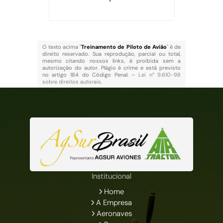
O texto acima "
Treinamento de Piloto de Avião
" é de
direito reservado. Sua reprodução, parcial ou total,
mesmo citando nossos links, é proibida sem a
autorização do autor. Plágio é crime e está previsto
no artigo 184 do Código Penal. –
Lei n° 9.610-98
sobre direitos autorais
.
Institucional
Home
A Empresa
Aeronaves