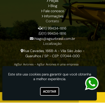
Peças
Blog
Fale conosco
Informações
Contato
(11) 99434-1816
(11) 99434-1816
thiago@agsurbrasil.com.br
Localização
Rua Cavadas, 1668-A - Vila São João -
Guarulhos / SP - CEP: 07044-000
AgSur Aviones - AgSur Aviones é uma empresa
dedicada exclusivamente em venda de aviões Air
Tractor, para o Brasil e America Latina desde 2007.
Este site usa cookies para garantir que você obtenha
a melhor experiência.
ACEITAR