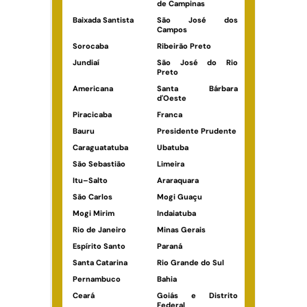
de Campinas
Baixada Santista
São José dos
Campos
Sorocaba
Ribeirão Preto
Jundiaí
São José do Rio
Preto
Americana
Santa Bárbara
d'Oeste
Piracicaba
Franca
Bauru
Presidente Prudente
Caraguatatuba
Ubatuba
São Sebastião
Limeira
Itu–Salto
Araraquara
São Carlos
Mogi Guaçu
Mogi Mirim
Indaiatuba
Rio de Janeiro
Minas Gerais
Espírito Santo
Paraná
Santa Catarina
Rio Grande do Sul
Pernambuco
Bahia
Ceará
Goiás e Distrito
Federal