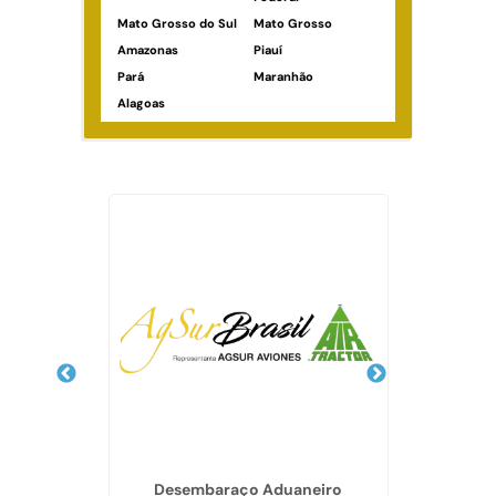
Mato Grosso do Sul
Mato Grosso
Amazonas
Piauí
Pará
Maranhão
Alagoas
Veja Também
a
Desembaraço Aduaneiro
Impor