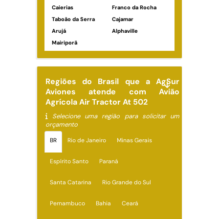
Caierias
Franco da Rocha
Taboão da Serra
Cajamar
Arujá
Alphaville
Mairiporã
Regiões do Brasil que a AgSur
Aviones atende com Avião
Agrícola Air Tractor At 502
Selecione uma região para solicitar um
orçamento
BR
Rio de Janeiro
Minas Gerais
Espírito Santo
Paraná
Santa Catarina
Rio Grande do Sul
Pernambuco
Bahia
Ceará