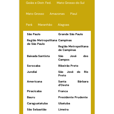
Goiás e Distr. Fed.
Mato Grosso do Sul
Mato Grosso
Amazonas
Piauí
Pará
Maranhão
Alagoas
São Paulo
Grande São Paulo
Região Metropolitana
Campinas
de São Paulo
Região Metropolitana
de Campinas
Baixada Santista
São José dos
Campos
Sorocaba
Ribeirão Preto
Jundiaí
São José do Rio
Preto
Americana
Santa Bárbara
d'Oeste
Piracicaba
Franca
Bauru
Presidente Prudente
Caraguatatuba
Ubatuba
São Sebastião
Limeira