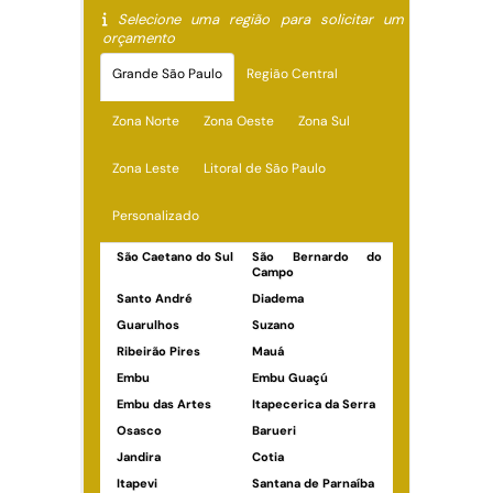
Selecione uma região para solicitar um
orçamento
Grande São Paulo
Região Central
Zona Norte
Zona Oeste
Zona Sul
Zona Leste
Litoral de São Paulo
Personalizado
São Caetano do Sul
São Bernardo do
Campo
Santo André
Diadema
Guarulhos
Suzano
Ribeirão Pires
Mauá
Embu
Embu Guaçú
Embu das Artes
Itapecerica da Serra
Osasco
Barueri
Jandira
Cotia
Itapevi
Santana de Parnaíba