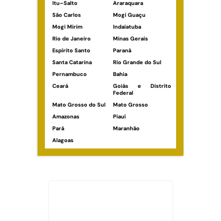
Itu–Salto
Araraquara
São Carlos
Mogi Guaçu
Mogi Mirim
Indaiatuba
Rio de Janeiro
Minas Gerais
Espírito Santo
Paraná
Santa Catarina
Rio Grande do Sul
Pernambuco
Bahia
Ceará
Goiás e Distrito
Federal
Mato Grosso do Sul
Mato Grosso
Amazonas
Piauí
Pará
Maranhão
Alagoas
Veja Também