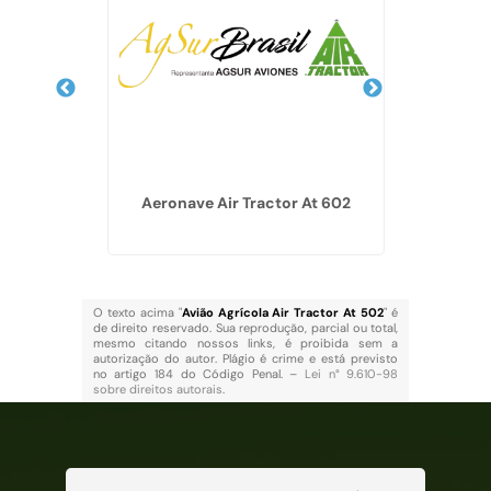
a
Aeronave Air Tractor At 602
O texto acima "
Avião Agrícola Air Tractor At 502
" é
de direito reservado. Sua reprodução, parcial ou total,
mesmo citando nossos links, é proibida sem a
autorização do autor. Plágio é crime e está previsto
no artigo 184 do Código Penal. –
Lei n° 9.610-98
sobre direitos autorais
.