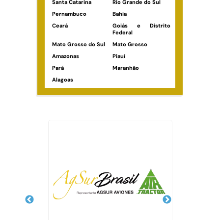
Santa Catarina
Rio Grande do Sul
Pernambuco
Bahia
Ceará
Goiás e Distrito
Federal
Mato Grosso do Sul
Mato Grosso
Amazonas
Piauí
Pará
Maranhão
Alagoas
Veja Também