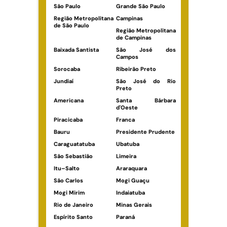
São Paulo
Grande São Paulo
Região Metropolitana
Campinas
de São Paulo
Região Metropolitana
de Campinas
Baixada Santista
São José dos
Campos
Sorocaba
Ribeirão Preto
Jundiaí
São José do Rio
Preto
Americana
Santa Bárbara
d'Oeste
Piracicaba
Franca
Bauru
Presidente Prudente
Caraguatatuba
Ubatuba
São Sebastião
Limeira
Itu–Salto
Araraquara
São Carlos
Mogi Guaçu
Mogi Mirim
Indaiatuba
Rio de Janeiro
Minas Gerais
Espírito Santo
Paraná