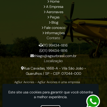
Home
A Empresa
Aeronaves
Peças
Blog
Fale conosco
Informações
Contato
(11) 99434-1816
(11) 99434-1816
thiago@agsurbrasil.com.br
Localização
Rua Cavadas, 1668-A - Vila São João -
Guarulhos / SP - CEP: 07044-000
AgSur Aviones - AgSur Aviones é uma empresa
dedicada exclusivamente em venda de aviões Air
Tractor, para o Brasil e America Latina desde 2007.
Este site usa cookies para garantir que você obtenha
a melhor experiência.