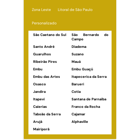
Zona Leste
Litoral de São Paulo
Personalizado
São Caetano do Sul
São Bernardo do
Campo
Santo André
Diadema
Guarulhos
Suzano
Ribeirão Pires
Mauá
Embu
Embu Guaçú
Embu das Artes
Itapecerica da Serra
Osasco
Barueri
Jandira
Cotia
Itapevi
Santana de Parnaíba
Caierias
Franco da Rocha
Taboão da Serra
Cajamar
Arujá
Alphaville
Mairiporã