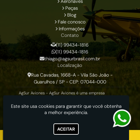
Aeronaves
Peças
Blog
Fale conosco
Informações
Contato
(11) 99434-1816
(11) 99434-1816
thiago@agsurbrasil.com.br
Localização
Rua Cavadas, 1668-A - Vila São João -
Guarulhos / SP - CEP: 07044-000
AgSur Aviones - AgSur Aviones é uma empresa
dedicada exclusivamente em venda de aviões Air
Tractor, para o Brasil e America Latina desde 2007.
Este site usa cookies para garantir que você obtenha
a melhor experiência.
ACEITAR