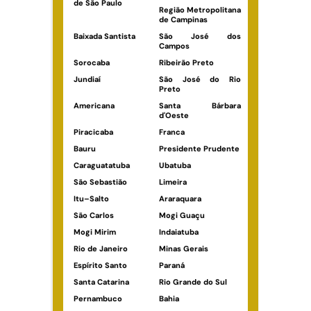
de São Paulo
Região Metropolitana
de Campinas
Baixada Santista
São José dos
Campos
Sorocaba
Ribeirão Preto
Jundiaí
São José do Rio
Preto
Americana
Santa Bárbara
d'Oeste
Piracicaba
Franca
Bauru
Presidente Prudente
Caraguatatuba
Ubatuba
São Sebastião
Limeira
Itu–Salto
Araraquara
São Carlos
Mogi Guaçu
Mogi Mirim
Indaiatuba
Rio de Janeiro
Minas Gerais
Espírito Santo
Paraná
Santa Catarina
Rio Grande do Sul
Pernambuco
Bahia