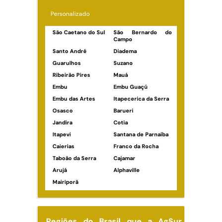
Personalizado
São Caetano do Sul
São Bernardo do
Campo
Santo André
Diadema
Guarulhos
Suzano
Ribeirão Pires
Mauá
Embu
Embu Guaçú
Embu das Artes
Itapecerica da Serra
Osasco
Barueri
Jandira
Cotia
Itapevi
Santana de Parnaíba
Caierias
Franco da Rocha
Taboão da Serra
Cajamar
Arujá
Alphaville
Mairiporã
Regiões do Brasil que a AgSur