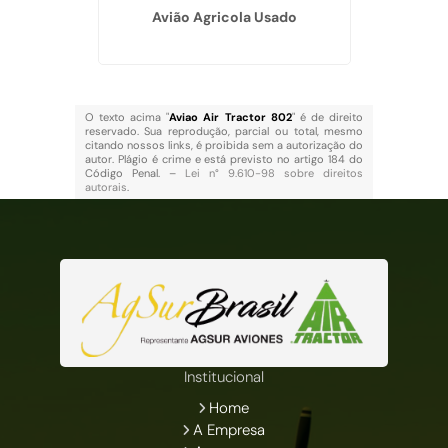
Avião Agricola Usado
O texto acima "
Aviao Air Tractor 802
" é de direito
reservado. Sua reprodução, parcial ou total, mesmo
citando nossos links, é proibida sem a autorização do
autor. Plágio é crime e está previsto no artigo 184 do
Código Penal. –
Lei n° 9.610-98 sobre direitos
autorais
.
Institucional
Home
A Empresa